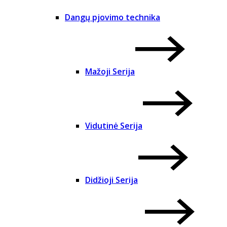
Dangų pjovimo technika
Mažoji Serija
Vidutinė Serija
Didžioji Serija