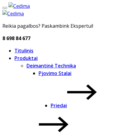
Reikia pagalbos? Paskambink Ekspertui!
8 698 84 677
Titulinis
Produktai
Deimantinė Technika
Pjovimo Stalai
Priedai