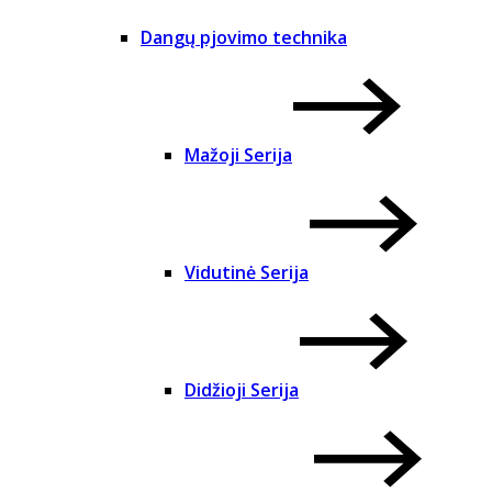
Dangų pjovimo technika
Mažoji Serija
Vidutinė Serija
Didžioji Serija