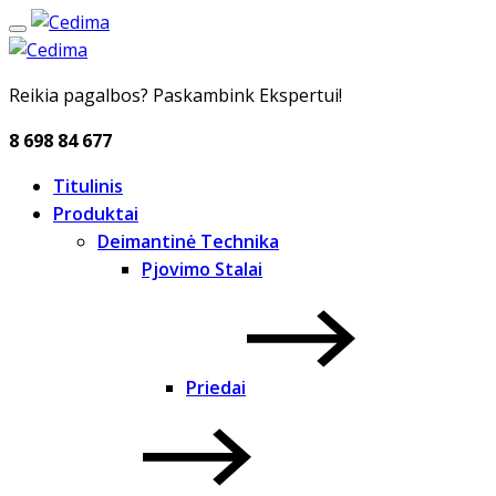
Reikia pagalbos? Paskambink Ekspertui!
8 698 84 677
Titulinis
Produktai
Deimantinė Technika
Pjovimo Stalai
Priedai