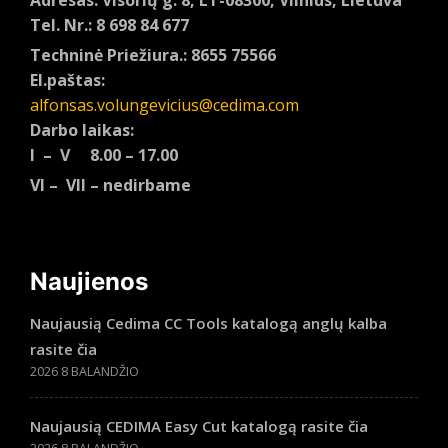
Adresas: Visorių g. 8, LT-08300, Vilnius, Lietuva
Tel. Nr.: 8 698 84 677
Techninė Priežiura.: 8655 75566
El.paštas:
alfonsas.volungevicius@cedima.com
Darbo laikas:
I – V 8.00 – 17.00
VI – VII – nedirbame
Naujienos
Naujausią Cedima CC Tools katalogą anglų kalba
rasite čia
2026 8 BALANDŽIO
Naujausią CEDIMA Easy Cut katalogą rasite čia