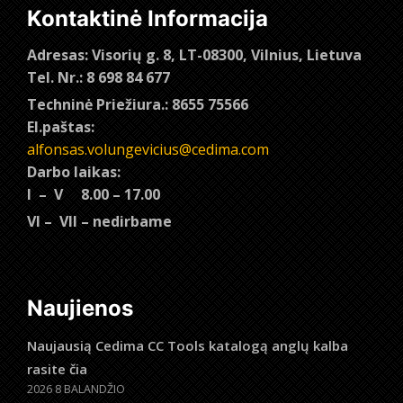
Kontaktinė Informacija
Adresas: Visorių g. 8, LT-08300, Vilnius, Lietuva
Tel. Nr.: 8 698 84 677
Techninė Priežiura.: 8655 75566
El.paštas:
alfonsas.volungevicius@cedima.com
Darbo laikas:
I – V 8.00 – 17.00
VI – VII – nedirbame
Naujienos
Naujausią Cedima CC Tools katalogą anglų kalba
rasite čia
2026 8 BALANDŽIO