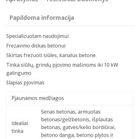
Papildoma informacija
Specializuotam naudojimui
Frezavimo diskas betonui
Skirtas frezuoti siūles, kanalus betone.
Tinka siūlių, grindų pjovimo mašinoms iki 10 kW
galingumo
šlapias pjovimas
Pjaunamos medžiagos
Senas betonas, armuotas
betonas/gelžbetonis, išplautas
Idealiai
betonas, gatvės/kelio bordiūrai,
tinka
betono danga, betono plytos ir