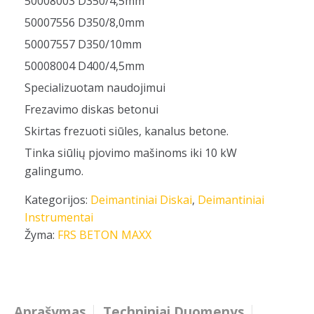
50008003 D350/4,5mm
50007556 D350/8,0mm
50007557 D350/10mm
50008004 D400/4,5mm
Specializuotam naudojimui
Frezavimo diskas betonui
Skirtas frezuoti siūles, kanalus betone.
Tinka siūlių pjovimo mašinoms iki 10 kW
galingumo.
Kategorijos:
Deimantiniai Diskai
,
Deimantiniai
Instrumentai
Žyma:
FRS BETON MAXX
Aprašymas
Techniniai Duomenys