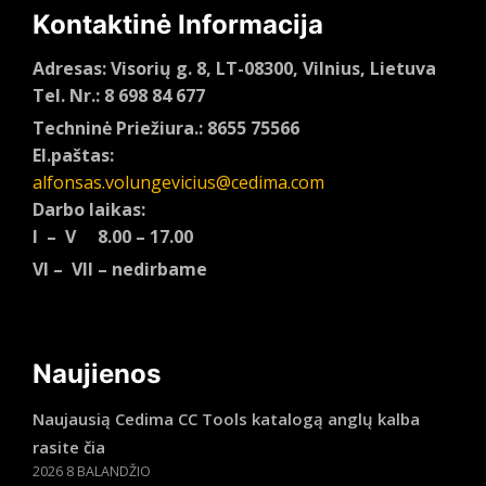
Kontaktinė Informacija
Adresas: Visorių g. 8, LT-08300, Vilnius, Lietuva
Tel. Nr.: 8 698 84 677
Techninė Priežiura.: 8655 75566
El.paštas:
alfonsas.volungevicius@cedima.com
Darbo laikas:
I – V 8.00 – 17.00
VI – VII – nedirbame
Naujienos
Naujausią Cedima CC Tools katalogą anglų kalba
rasite čia
2026 8 BALANDŽIO