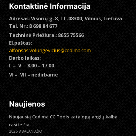
Kontaktinė Informacija
Adresas: Visorių g. 8, LT-08300, Vilnius, Lietuva
Tel. Nr.: 8 698 84 677
Techninė Priežiura.: 8655 75566
El.paštas:
alfonsas.volungevicius@cedima.com
Darbo laikas:
I – V 8.00 – 17.00
VI – VII – nedirbame
Naujienos
Naujausią Cedima CC Tools katalogą anglų kalba
rasite čia
2026 8 BALANDŽIO