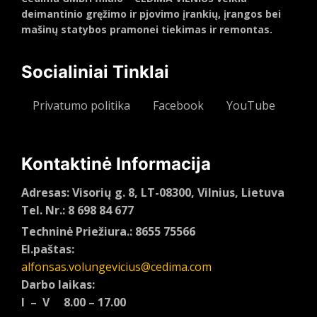
deimantinio gręžimo ir pjovimo įrankių, įrangos bei
mašinų statybos pramonei tiekimas ir remontas.
Socialiniai Tinklai
Privatumo politika
Facebook
YouTube
Kontaktinė Informacija
Adresas: Visorių g. 8, LT-08300, Vilnius, Lietuva
Tel. Nr.: 8 698 84 677
Techninė Priežiura.: 8655 75566
El.paštas:
alfonsas.volungevicius@cedima.com
Darbo laikas:
I – V 8.00 – 17.00