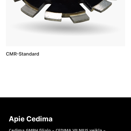
CMR-Standard
Daugiau
Apie Cedima
Cedima GMBH filialo – CEDIMA VILNIUS veikla –