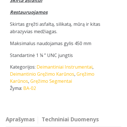
Skirta asfaltui
Restauruojamos
Skirtas gręžti asfaltą, silikatą, mūrą ir kitas
abrazyvias medžiagas.
Maksimalus naudojamas gylis 450 mm
Standartinė 1 ¼ ” UNC jungtis
Kategorijos:
Deimantiniai Instrumentai
,
Deimantinio Gręžimo Karūnos
,
Gręžimo
Karūnos
,
Gręžimo Segmentai
Žyma:
BA-02
Aprašymas
Techniniai Duomenys