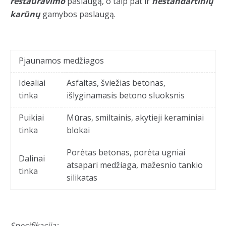
restauravimo
paslaugą, o taip pat ir
nestandartinių
karūnų
gamybos paslaugą.
Pjaunamos medžiagos
Idealiai
Asfaltas, šviežias betonas,
tinka
išlyginamasis betono sluoksnis
Puikiai
Mūras, smiltainis, akytieji keraminiai
tinka
blokai
Porėtas betonas, porėta ugniai
Dalinai
atsapari medžiaga, mažesnio tankio
tinka
silikatas
Specifikacija: