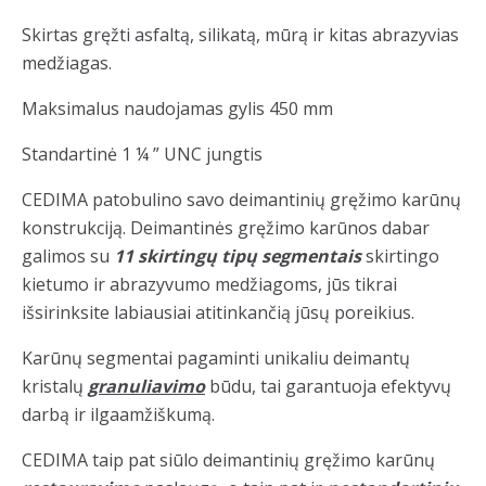
Skirtas gręžti asfaltą, silikatą, mūrą ir kitas abrazyvias
medžiagas.
Maksimalus naudojamas gylis 450 mm
Standartinė 1 ¼ ” UNC jungtis
CEDIMA patobulino savo deimantinių gręžimo karūnų
konstrukciją. Deimantinės gręžimo karūnos dabar
galimos su
11 skirtingų tipų segmentais
skirtingo
kietumo ir abrazyvumo medžiagoms, jūs tikrai
išsirinksite labiausiai atitinkančią jūsų poreikius.
Karūnų segmentai pagaminti unikaliu deimantų
kristalų
granuliavimo
būdu, tai garantuoja efektyvų
darbą ir ilgaamžiškumą.
CEDIMA taip pat siūlo deimantinių gręžimo karūnų