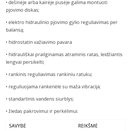
• dešinėje arba kairėje pusėje galima montuoti
pjovimo diskas;
• elektro hidraulinio pjovimo gylio reguliavimas per
balansą;
• hidrostatin važiavimo pavara
• hidrauliškai prailginamas atraminis ratas, leidžiantis
lengvai persikelti;
• rankinis reguliavimas rankiniu ratuku;
• reguliuojama rankenėlė su maža vibracija;
• standartinis vandens siurblys;
• žiedas pakrovimui ir perkėlimui.
SAVYBĖ
REIKŠMĖ