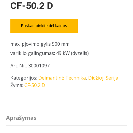
CF-50.2 D
Paskambinkite dėl kainos
max. pjovimo gylis 500 mm
variklio galingumas: 49 kW (dyzelis)
Art. Nr.: 30001097
Kategorijos:
Deimantinė Technika
,
Didžioji Serija
Žyma:
CF-50.2 D
Aprašymas