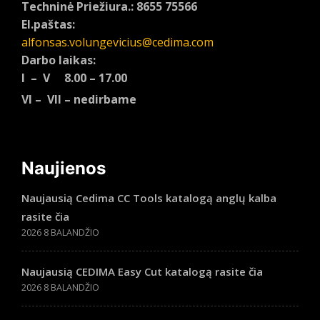
Techninė Priežiura.: 8655 75566
El.paštas:
alfonsas.volungevicius@cedima.com
Darbo laikas:
I – V 8.00 – 17.00
VI – VII – nedirbame
Naujienos
Naujausią Cedima CC Tools katalogą anglų kalba
rasite čia
2026 8 BALANDŽIO
Naujausią CEDIMA Easy Cut katalogą rasite čia
2026 8 BALANDŽIO