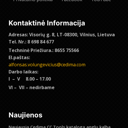
Kontaktinė Informacija
Adresas: Visorių g. 8, LT-08300, Vilnius, Lietuva
Tel. Nr.: 8 698 84 677
Techninė Priežiura.: 8655 75566
El.paštas:
alfonsas.volungevicius@cedima.com
Darbo laikas:
I – V 8.00 – 17.00
VI – VII – nedirbame
Naujienos
Naujausią Cedima CC Tools katalogą anglų kalba