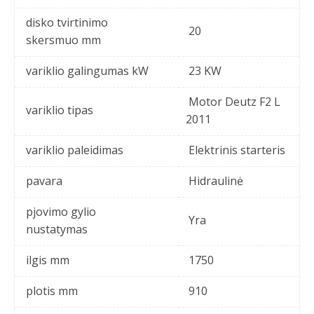
disko tvirtinimo
20
skersmuo mm
variklio galingumas kW
23 KW
Motor Deutz F2 L
variklio tipas
2011
variklio paleidimas
Elektrinis starteris
pavara
Hidraulinė
pjovimo gylio
Yra
nustatymas
ilgis mm
1750
plotis mm
910