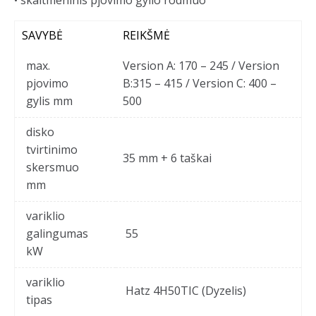
• skaitmeninis pjovimo gylio rodmuo
SAVYBĖ
REIKŠMĖ
max.
Version A: 170 – 245 / Version
pjovimo
B:315 – 415 / Version C: 400 –
gylis mm
500
disko
tvirtinimo
35 mm + 6 taškai
skersmuo
mm
variklio
galingumas
55
kW
variklio
Hatz 4H50TIC (Dyzelis)
tipas