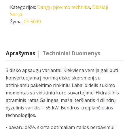
Kategorijos:
Dangų pjovimo technika
,
Didžioji
Serija
Žyma:
CF-5030
Aprašymas
Techniniai Duomenys
3 disko apsaugų variantai. Kiekviena versija gali būti
konvertuojama į norimą disko skersmenį su
atitinkamu pakeitimo rinkiniu. Labai didelis sukimo
momentas su vidutiniu kuro suvartojimu. Hidraulinis
atraminis ratas Galingas, mažai teršiantis 4 cilindrų
dyzelinis variklis – 55 kW. Bendros kreipiančiosios
technologijos.
•
pavarų dėžė, skirta optimaliam galios perdavimui į