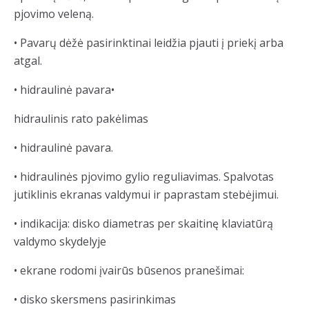
pjovimo veleną.
• Pavarų dėžė pasirinktinai leidžia pjauti į priekį arba
atgal.
• hidraulinė pavara
•
hidraulinis rato pakėlimas
• hidraulinė pavara.
• hidraulinės pjovimo gylio reguliavimas. Spalvotas
jutiklinis ekranas valdymui ir paprastam stebėjimui.
• indikacija: disko
diametras per skaitinę klaviatūrą
valdymo skydelyje
• ekrane rodomi įvairūs būsenos pranešimai:
• disko skersmens pasirinkimas