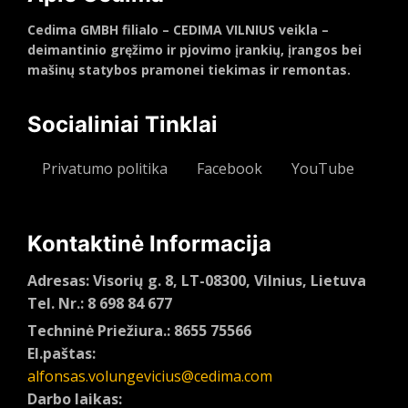
Cedima GMBH filialo – CEDIMA VILNIUS veikla –
deimantinio gręžimo ir pjovimo įrankių, įrangos bei
mašinų statybos pramonei tiekimas ir remontas.
Socialiniai Tinklai
Privatumo politika
Facebook
YouTube
Kontaktinė Informacija
Adresas: Visorių g. 8, LT-08300, Vilnius, Lietuva
Tel. Nr.: 8 698 84 677
Techninė Priežiura.: 8655 75566
El.paštas:
alfonsas.volungevicius@cedima.com
Darbo laikas: