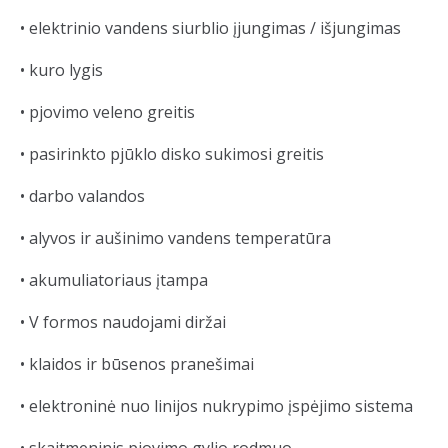
• elektrinio vandens siurblio įjungimas / išjungimas
• kuro lygis
• pjovimo veleno greitis
• pasirinkto pjūklo disko sukimosi greitis
• darbo valandos
• alyvos ir aušinimo vandens temperatūra
• akumuliatoriaus įtampa
• V formos n
audojami diržai
• klaidos ir būsenos pranešimai
• elektroninė nuo linijos nukrypimo įspėjimo sistema