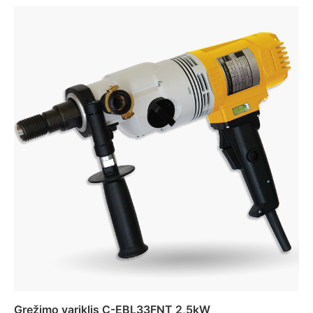
Gręžimo variklis C-EBL33FNT 2,5kW