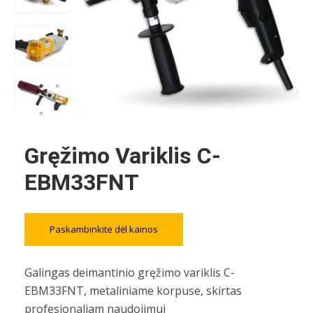
Gręžimo Variklis C-
EBM33FNT
Paskambinkite dėl kainos
Galingas deimantinio gręžimo variklis C-
EBM33FNT, metaliniame korpuse, skirtas
profesionaliam naudojimui