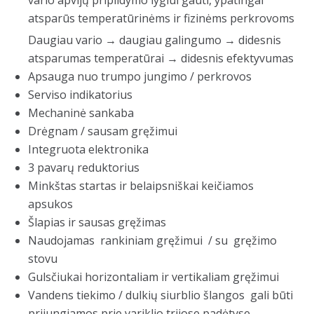
vario apvijų pripildymo lygiui gauti, ypatingai
atsparūs temperatūrinėms ir fizinėms perkrovoms
Daugiau vario → daugiau galingumo → didesnis
atsparumas temperatūrai → didesnis efektyvumas
Apsauga nuo trumpo jungimo / perkrovos
Serviso indikatorius
Mechaninė sankaba
Drėgnam / sausam gręžimui
Integruota elektronika
3 pavarų reduktorius
Minkštas startas ir belaipsniškai keičiamos
apsukos
Šlapias ir sausas gręžimas
Naudojamas rankiniam gręžimui / su gręžimo
stovu
Gulsčiukai horizontaliam ir vertikaliam gręžimui
Vandens tiekimo / dulkių siurblio šlangos gali būti
prijungiamos prie variklio trijose padėtyse