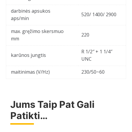
darbinės apsukos
520/ 1400/ 2900
aps/min
max. gręžimo skersmuo
220
mm
R 1/2″ + 1 1/4″
karūnos jungtis
UNC
maitinimas (V/Hz)
230/50~60
Jums Taip Pat Gali
Patikti…