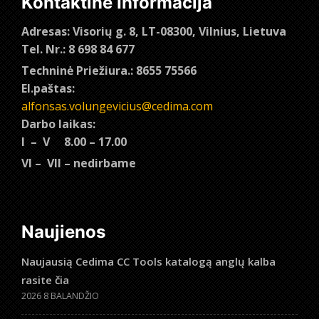
Kontaktinė Informacija
Adresas: Visorių g. 8, LT-08300, Vilnius, Lietuva
Tel. Nr.: 8 698 84 677
Techninė Priežiura.: 8655 75566
El.paštas:
alfonsas.volungevicius@cedima.com
Darbo laikas:
I – V 8.00 – 17.00
VI – VII – nedirbame
Naujienos
Naujausią Cedima CC Tools katalogą anglų kalba
rasite čia
2026 8 BALANDŽIO