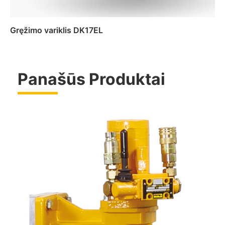
Gręžimo variklis DK17EL
Panašūs Produktai
Daugiau