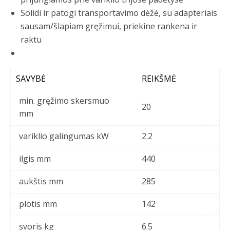
Solidi ir patogi transportavimo dėžė, su adapteriais
sausam/šlapiam gręžimui, priekine rankena ir
raktu
SAVYBĖ
REIKŠMĖ
min. gręžimo skersmuo
20
mm
variklio galingumas kW
2.2
ilgis mm
440
aukštis mm
285
plotis mm
142
svoris kg
6.5