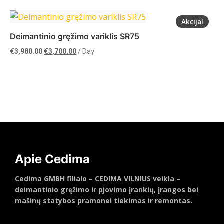
Akcija!
Daugiau
Deimantinio gręžimo variklis SR75
Original
Current
€
3,980.00
€
3,700.00
/ Day
price
price
was:
is:
€3,980.00.
€3,700.00.
Į krepšelį
Apie Cedima
Cedima GMBH filialo – CEDIMA VILNIUS veikla –
deimantinio gręžimo ir pjovimo įrankių, įrangos bei
mašinų statybos pramonei tiekimas ir remontas.