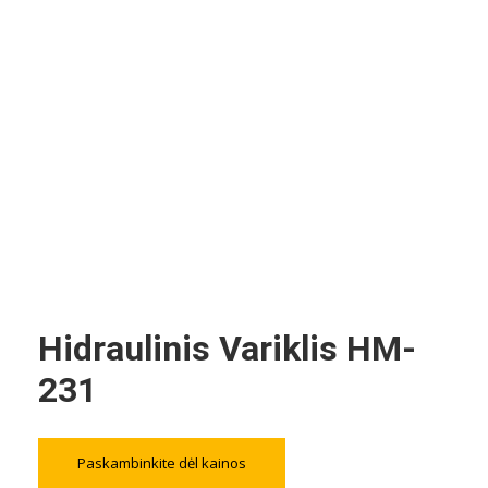
Hidraulinis Variklis HM-
231
Paskambinkite dėl kainos