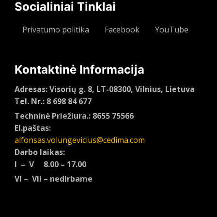
Socialiniai Tinklai
Privatumo politika
Facebook
YouTube
Kontaktinė Informacija
Adresas: Visorių g. 8, LT-08300, Vilnius, Lietuva
Tel. Nr.: 8 698 84 677
Techninė Priežiura.: 8655 75566
El.paštas:
alfonsas.volungevicius@cedima.com
Darbo laikas:
I – V 8.00 – 17.00
VI – VII – nedirbame