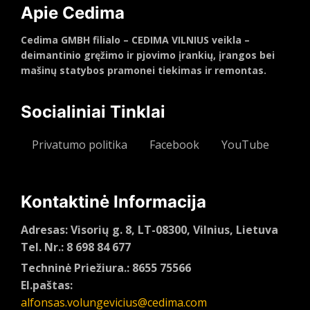
Apie Cedima
Cedima GMBH filialo – CEDIMA VILNIUS veikla –
deimantinio gręžimo ir pjovimo įrankių, įrangos bei
mašinų statybos pramonei tiekimas ir remontas.
Socialiniai Tinklai
Privatumo politika
Facebook
YouTube
Kontaktinė Informacija
Adresas: Visorių g. 8, LT-08300, Vilnius, Lietuva
Tel. Nr.: 8 698 84 677
Techninė Priežiura.: 8655 75566
El.paštas:
alfonsas.volungevicius@cedima.com