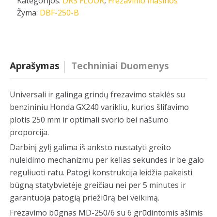
Kategorijos:
DRS FLOOR
,
Frezavimo mašinos
Žyma:
DBF-250-B
Aprašymas
Techniniai Duomenys
Universali ir galinga grindų frezavimo staklės su
benzininiu Honda GX240 varikliu, kurios šlifavimo
plotis 250 mm ir optimali svorio bei našumo
proporcija.
Darbinį gylį galima iš anksto nustatyti greito
nuleidimo mechanizmu per kelias sekundes ir be galo
reguliuoti ratu. Patogi konstrukcija leidžia pakeisti
būgną statybvietėje greičiau nei per 5 minutes ir
garantuoja patogią priežiūrą bei veikimą.
Frezavimo būgnas MD-250/6 su 6 grūdintomis ašimis