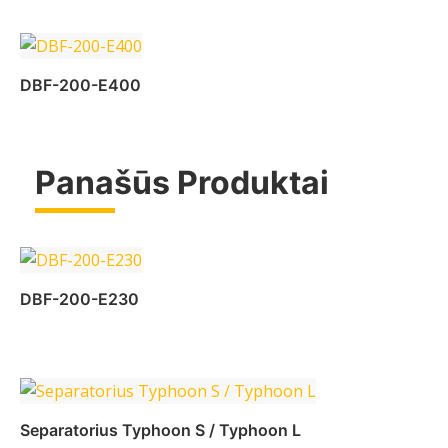
Daugiau
DBF-200-E400
Panašūs Produktai
Daugiau
DBF-200-E230
Daugiau
Separatorius Typhoon S / Typhoon L