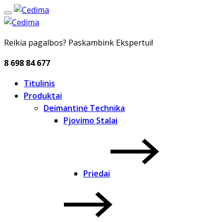
Reikia pagalbos? Paskambink Ekspertui!
8 698 84 677
Titulinis
Produktai
Deimantinė Technika
Pjovimo Stalai
Priedai