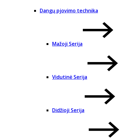
Dangų pjovimo technika
Mažoji Serija
Vidutinė Serija
Didžioji Serija