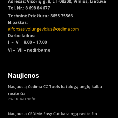
Adresas: Visorių g. 8, LT-08300, Vilnius, Lietuva
Tel. Nr.: 8 698 84 677
Techninė Priežiura.: 8655 75566
El.paštas:
alfonsas.volungevicius@cedima.com
Darbo laikas:
I – V 8.00 – 17.00
VI – VII – nedirbame
Naujienos
Naujausią Cedima CC Tools katalogą anglų kalba
rasite čia
2026 8 BALANDŽIO
Naujausią CEDIMA Easy Cut katalogą rasite čia