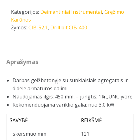
Kategorijos:
Deimantiniai Instrumentai
,
Gręžimo
Karūnos
Žymos:
CIB-52.1
,
Drill bit CIB-400
Aprašymas
Darbas gelžbetonyje su sunkiaisiais agregatais ir
didele armatūros dalimi
Naudojamas ilgis: 450 mm, – jungtis: 1¼ „UNC įvorė
Rekomenduojama variklio galia: nuo 3,0 kW
SAVYBĖ
REIKŠMĖ
skersmuo mm
121