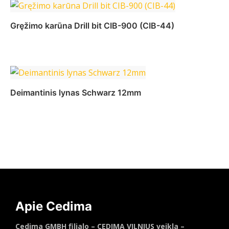
Daugiau
Gręžimo karūna Drill bit CIB-900 (CIB-44)
Daugiau
Deimantinis lynas Schwarz 12mm
Daugiau
Apie Cedima
Cedima GMBH filialo – CEDIMA VILNIUS veikla –