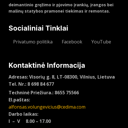
deimantinio gręžimo ir pjovimo įrankių, įrangos bei
mašinų statybos pramonei tiekimas ir remontas.
Socialiniai Tinklai
Privatumo politika
Facebook
YouTube
Kontaktinė Informacija
Adresas: Visorių g. 8, LT-08300, Vilnius, Lietuva
Tel. Nr.: 8 698 84 677
Techninė Priežiura.: 8655 75566
El.paštas:
alfonsas.volungevicius@cedima.com
Darbo laikas:
I – V 8.00 – 17.00