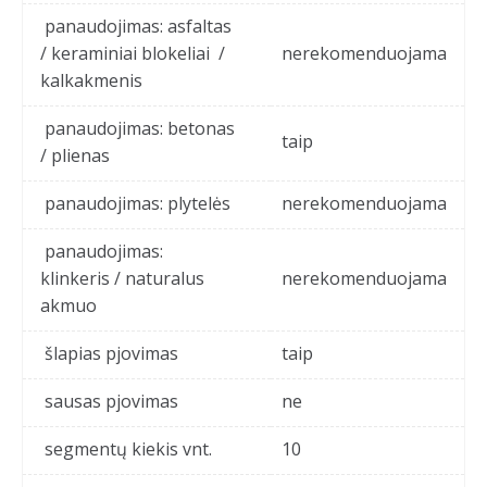
panaudojimas: asfaltas
/ keraminiai blokeliai /
nerekomenduojama
kalkakmenis
panaudojimas: betonas
taip
/ plienas
panaudojimas: plytelės
nerekomenduojama
panaudojimas:
klinkeris / naturalus
nerekomenduojama
akmuo
šlapias pjovimas
taip
sausas pjovimas
ne
segmentų kiekis vnt.
10