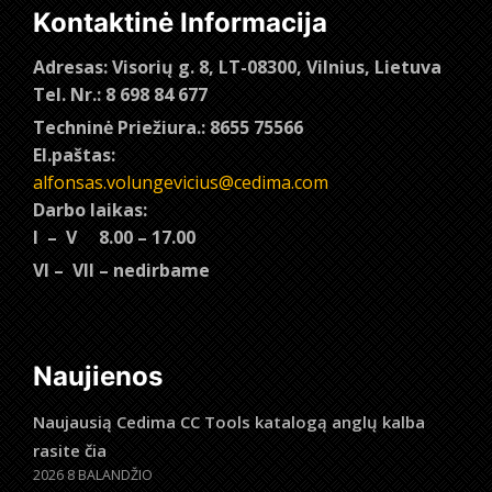
Kontaktinė Informacija
Adresas: Visorių g. 8, LT-08300, Vilnius, Lietuva
Tel. Nr.: 8 698 84 677
Techninė Priežiura.: 8655 75566
El.paštas:
alfonsas.volungevicius@cedima.com
Darbo laikas:
I – V 8.00 – 17.00
VI – VII – nedirbame
Naujienos
Naujausią Cedima CC Tools katalogą anglų kalba
rasite čia
2026 8 BALANDŽIO