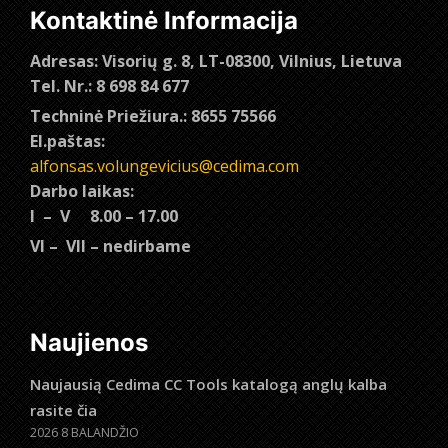
Kontaktinė Informacija
Adresas: Visorių g. 8, LT-08300, Vilnius, Lietuva
Tel. Nr.: 8 698 84 677
Techninė Priežiura.: 8655 75566
El.paštas:
alfonsas.volungevicius@cedima.com
Darbo laikas:
I – V 8.00 – 17.00
VI – VII – nedirbame
Naujienos
Naujausią Cedima CC Tools katalogą anglų kalba
rasite čia
2026 8 BALANDŽIO