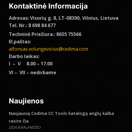
Kontaktinė Informacija
Adresas: Visorių g. 8, LT-08300, Vilnius, Lietuva
Tel. Nr.: 8 698 84 677
Techninė Priežiura.: 8655 75566
El.paštas:
alfonsas.volungevicius@cedima.com
Darbo laikas:
I – V 8.00 – 17.00
VI – VII – nedirbame
Naujienos
Naujausią Cedima CC Tools katalogą anglų kalba
rasite čia
2026 8 BALANDŽIO