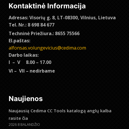
Kontaktinė Informacija
Adresas: Visorių g. 8, LT-08300, Vilnius, Lietuva
Tel. Nr.: 8 698 84 677
Techninė Priežiura.: 8655 75566
El.paštas:
alfonsas.volungevicius@cedima.com
Darbo laikas:
I – V 8.00 – 17.00
VI – VII – nedirbame
Naujienos
Naujausią Cedima CC Tools katalogą anglų kalba
rasite čia
2026 8 BALANDŽIO