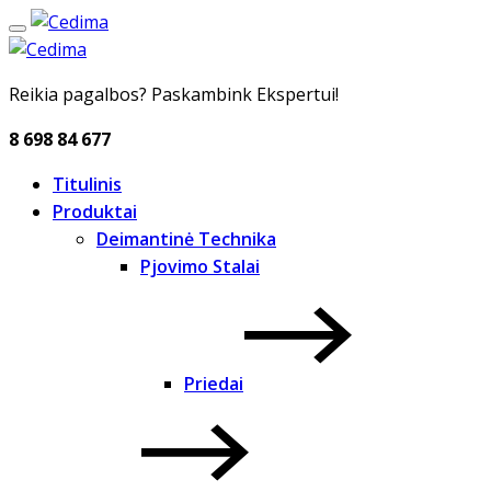
Reikia pagalbos? Paskambink Ekspertui!
8 698 84 677
Titulinis
Produktai
Deimantinė Technika
Pjovimo Stalai
Priedai