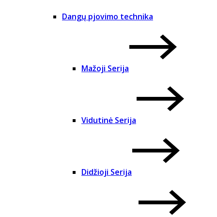
Dangų pjovimo technika
Mažoji Serija
Vidutinė Serija
Didžioji Serija