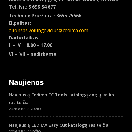
Tel. Nr.: 8 698 84 677
Techninė Priežiura.: 8655 75566
El.paštas:
alfonsas.volungevicius@cedima.com
Darbo laikas:
I – V 8.00 – 17.00
VI – VII – nedirbame
Naujienos
Naujausią Cedima CC Tools katalogą anglų kalba
rasite čia
2026 8 BALANDŽIO
Naujausią CEDIMA Easy Cut katalogą rasite čia
2026 8 BALANDŽIO