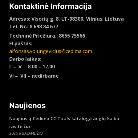
Kontaktinė Informacija
Adresas: Visorių g. 8, LT-08300, Vilnius, Lietuva
Tel. Nr.: 8 698 84 677
Techninė Priežiura.: 8655 75566
El.paštas:
alfonsas.volungevicius@cedima.com
Darbo laikas:
I – V 8.00 – 17.00
VI – VII – nedirbame
Naujienos
Naujausią Cedima CC Tools katalogą anglų kalba
rasite čia
2026 8 BALANDŽIO