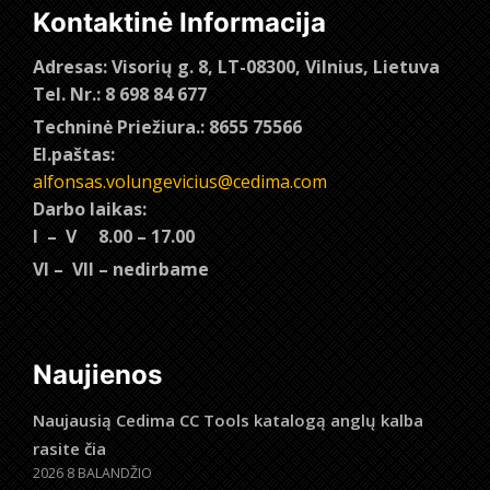
Kontaktinė Informacija
Adresas: Visorių g. 8, LT-08300, Vilnius, Lietuva
Tel. Nr.: 8 698 84 677
Techninė Priežiura.: 8655 75566
El.paštas:
alfonsas.volungevicius@cedima.com
Darbo laikas:
I – V 8.00 – 17.00
VI – VII – nedirbame
Naujienos
Naujausią Cedima CC Tools katalogą anglų kalba
rasite čia
2026 8 BALANDŽIO