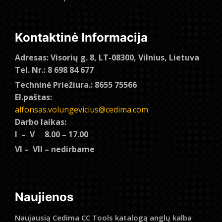
Kontaktinė Informacija
Adresas: Visorių g. 8, LT-08300, Vilnius, Lietuva
Tel. Nr.: 8 698 84 677
Techninė Priežiura.: 8655 75566
El.paštas:
alfonsas.volungevicius@cedima.com
Darbo laikas:
I – V 8.00 – 17.00
VI – VII – nedirbame
Naujienos
Naujausią Cedima CC Tools katalogą anglų kalba