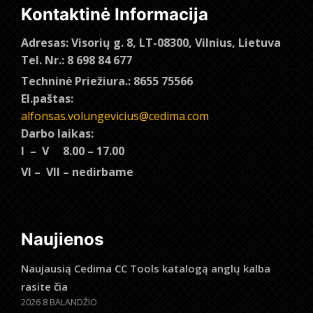
Kontaktinė Informacija
Adresas: Visorių g. 8, LT-08300, Vilnius, Lietuva
Tel. Nr.: 8 698 84 677
Techninė Priežiura.: 8655 75566
El.paštas:
alfonsas.volungevicius@cedima.com
Darbo laikas:
I – V 8.00 – 17.00
VI – VII – nedirbame
Naujienos
Naujausią Cedima CC Tools katalogą anglų kalba
rasite čia
2026 8 BALANDŽIO