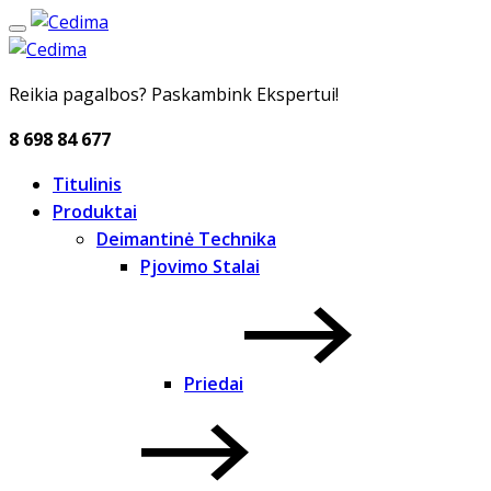
Reikia pagalbos? Paskambink Ekspertui!
8 698 84 677
Titulinis
Produktai
Deimantinė Technika
Pjovimo Stalai
Priedai