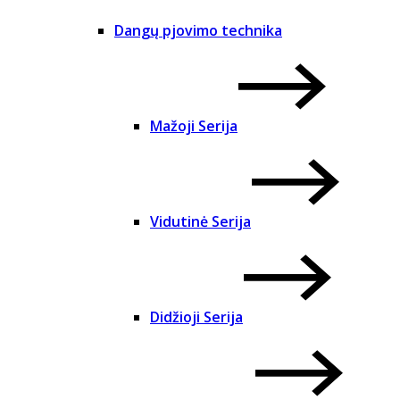
Dangų pjovimo technika
Mažoji Serija
Vidutinė Serija
Didžioji Serija