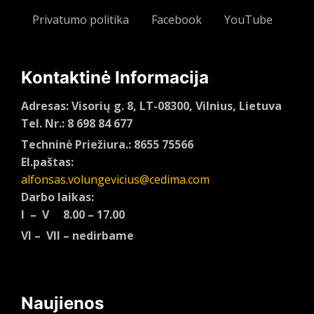
Privatumo politika
Facebook
YouTube
Kontaktinė Informacija
Adresas: Visorių g. 8, LT-08300, Vilnius, Lietuva
Tel. Nr.: 8 698 84 677
Techninė Priežiura.: 8655 75566
El.paštas:
alfonsas.volungevicius@cedima.com
Darbo laikas:
I – V 8.00 – 17.00
VI – VII – nedirbame
Naujienos