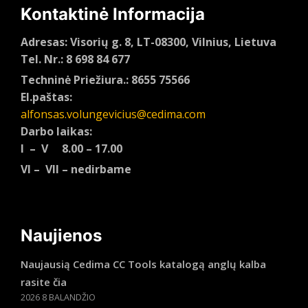
Kontaktinė Informacija
Adresas: Visorių g. 8, LT-08300, Vilnius, Lietuva
Tel. Nr.: 8 698 84 677
Techninė Priežiura.: 8655 75566
El.paštas:
alfonsas.volungevicius@cedima.com
Darbo laikas:
I – V 8.00 – 17.00
VI – VII – nedirbame
Naujienos
Naujausią Cedima CC Tools katalogą anglų kalba
rasite čia
2026 8 BALANDŽIO