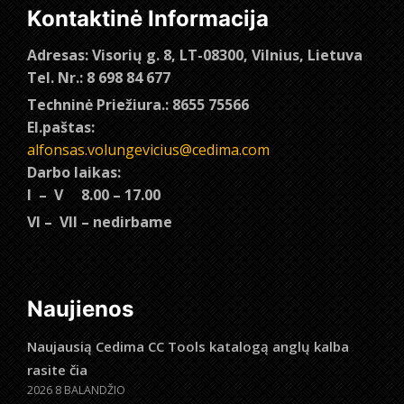
Kontaktinė Informacija
Adresas: Visorių g. 8, LT-08300, Vilnius, Lietuva
Tel. Nr.: 8 698 84 677
Techninė Priežiura.: 8655 75566
El.paštas:
alfonsas.volungevicius@cedima.com
Darbo laikas:
I – V 8.00 – 17.00
VI – VII – nedirbame
Naujienos
Naujausią Cedima CC Tools katalogą anglų kalba
rasite čia
2026 8 BALANDŽIO