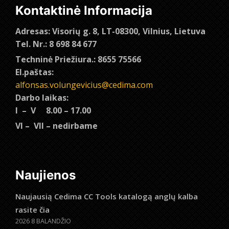
Kontaktinė Informacija
Adresas: Visorių g. 8, LT-08300, Vilnius, Lietuva
Tel. Nr.: 8 698 84 677
Techninė Priežiura.: 8655 75566
El.paštas:
alfonsas.volungevicius@cedima.com
Darbo laikas:
I – V 8.00 – 17.00
VI – VII – nedirbame
Naujienos
Naujausią Cedima CC Tools katalogą anglų kalba
rasite čia
2026 8 BALANDŽIO