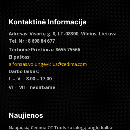
Kontaktinė Informacija
Adresas: Visorių g. 8, LT-08300, Vilnius, Lietuva
Tel. Nr.: 8 698 84 677
Techninė Priežiura.: 8655 75566
El.paštas:
alfonsas.volungevicius@cedima.com
Darbo laikas:
I – V 8.00 – 17.00
VI – VII – nedirbame
Naujienos
Naujausią Cedima CC Tools katalogą anglų kalba