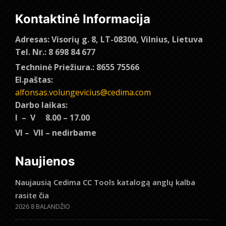
Kontaktinė Informacija
Adresas: Visorių g. 8, LT-08300, Vilnius, Lietuva
Tel. Nr.: 8 698 84 677
Techninė Priežiura.: 8655 75566
El.paštas:
alfonsas.volungevicius@cedima.com
Darbo laikas:
I – V 8.00 – 17.00
VI – VII – nedirbame
Naujienos
Naujausią Cedima CC Tools katalogą anglų kalba
rasite čia
2026 8 BALANDŽIO