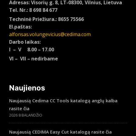
Adresas: Visorių g. 8, LT-08300, Vilnius, Lietuva
Tel. Nr.: 8 698 84 677
Techninė Priežiura.: 8655 75566
El.paštas:
alfonsas.volungevicius@cedima.com
Darbo laikas:
I – V 8.00 – 17.00
VI – VII – nedirbame
Naujienos
Naujausią Cedima CC Tools katalogą anglų kalba
rasite čia
2026 8 BALANDŽIO
Naujausią CEDIMA Easy Cut katalogą rasite čia