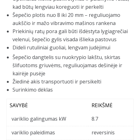
kad būtų lengviau koreguoti ir perkelti
Šepečio plotis nuo 8 iki 20 mm – reguliuojamo
aukščio ir mažo vibravimo mašinos rankena
Priekinių ratų pora gali būti išdėstyta lygiagrečiai
velenui, šepečio gylis visada išlieka pastovus
Dideli rutuliniai guoliai, lengvam judėjimui
Šepečio dangtelis su nuokrypio lakštu, skirtas
šlifuotoms griuvėms, reguliuojamas dešinėje ir
kairėje pusėje
Žiedinė akis transportuoti ir persikelti
Surinkimo dėklas
SAVYBĖ
REIKŠMĖ
variklio galingumas kW
8.7
variklio paleidimas
reversinis