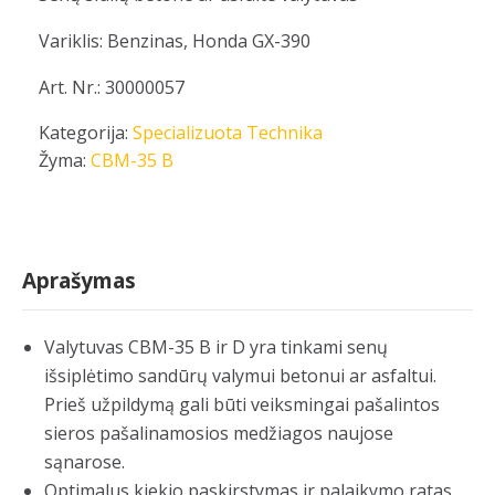
Variklis: Benzinas, Honda GX-390
Art. Nr.: 30000057
Kategorija:
Specializuota Technika
Žyma:
CBM-35 B
Aprašymas
Valytuvas CBM-35 B ir D yra tinkami senų
išsiplėtimo sandūrų valymui betonui ar asfaltui.
Prieš užpildymą gali būti veiksmingai pašalintos
sieros pašalinamosios medžiagos naujose
sąnarose.
Optimalus kiekio paskirstymas ir palaikymo ratas,