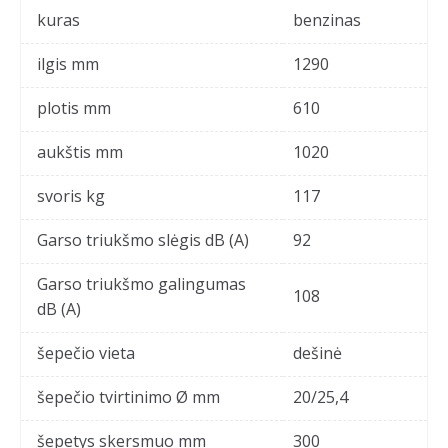
kuras
benzinas
ilgis mm
1290
plotis mm
610
aukštis mm
1020
svoris kg
117
Garso triukšmo slėgis dB (A)
92
Garso triukšmo galingumas
108
dB (A)
šepečio vieta
dešinė
šepečio tvirtinimo Ø mm
20/25,4
šepetys skersmuo mm
300