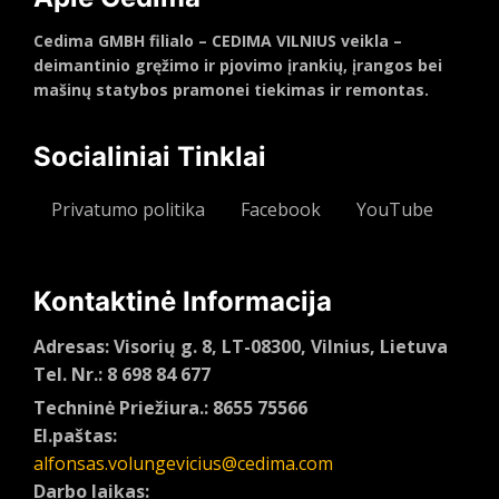
Cedima GMBH filialo – CEDIMA VILNIUS veikla –
deimantinio gręžimo ir pjovimo įrankių, įrangos bei
mašinų statybos pramonei tiekimas ir remontas.
Socialiniai Tinklai
Privatumo politika
Facebook
YouTube
Kontaktinė Informacija
Adresas: Visorių g. 8, LT-08300, Vilnius, Lietuva
Tel. Nr.: 8 698 84 677
Techninė Priežiura.: 8655 75566
El.paštas:
alfonsas.volungevicius@cedima.com
Darbo laikas: