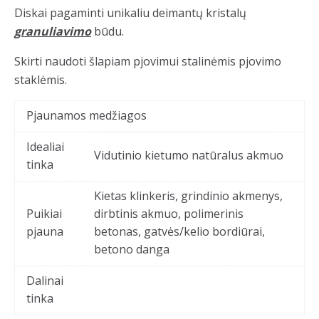
Diskai pagaminti unikaliu deimantų kristalų
granuliavimo
būdu.
Skirti naudoti šlapiam pjovimui stalinėmis pjovimo
staklėmis.
Pjaunamos medžiagos
Idealiai
Vidutinio kietumo natūralus akmuo
tinka
Kietas klinkeris, grindinio akmenys,
Puikiai
dirbtinis akmuo, polimerinis
pjauna
betonas, gatvės/kelio bordiūrai,
betono danga
Dalinai
tinka