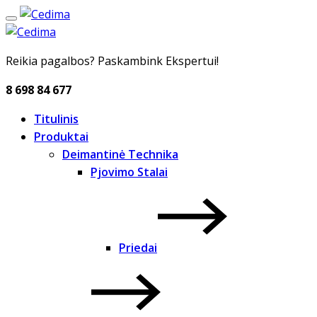
Reikia pagalbos? Paskambink Ekspertui!
8 698 84 677
Titulinis
Produktai
Deimantinė Technika
Pjovimo Stalai
Priedai