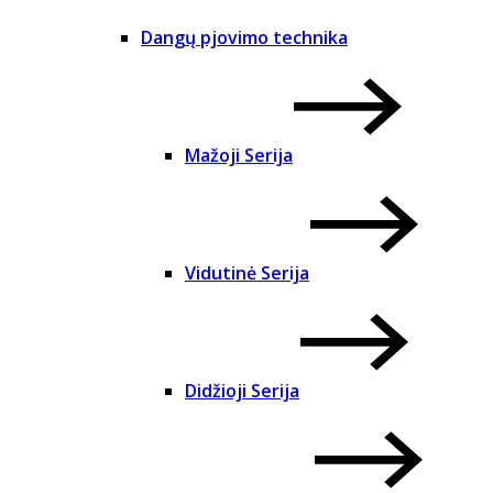
Dangų pjovimo technika
Mažoji Serija
Vidutinė Serija
Didžioji Serija