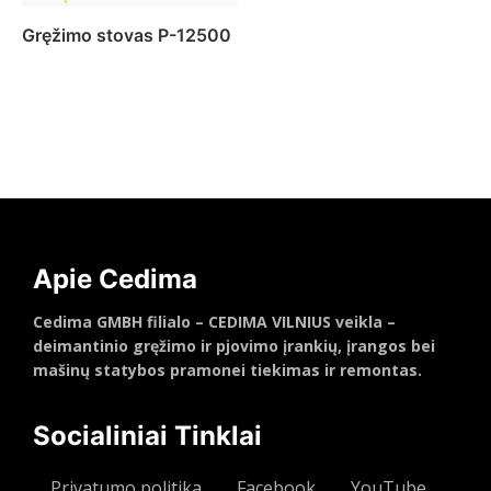
Daugiau
Gręžimo stovas P-12500
Daugiau
Apie Cedima
Cedima GMBH filialo – CEDIMA VILNIUS veikla –
deimantinio gręžimo ir pjovimo įrankių, įrangos bei
mašinų statybos pramonei tiekimas ir remontas.
Socialiniai Tinklai
Privatumo politika
Facebook
YouTube