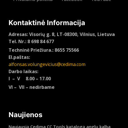
Kontaktinė Informacija
Adresas: Visorių g. 8, LT-08300, Vilnius, Lietuva
Tel. Nr.: 8 698 84 677
Techninė Priežiura.: 8655 75566
El.paštas:
alfonsas.volungevicius@cedima.com
Darbo laikas:
I – V 8.00 – 17.00
VI – VII – nedirbame
Naujienos
Naujausią Cedima CC Tools katalogą anglų kalba