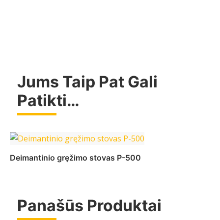
Jums Taip Pat Gali
Patikti…
Deimantinio gręžimo stovas P-500
Panašūs Produktai
Daugiau