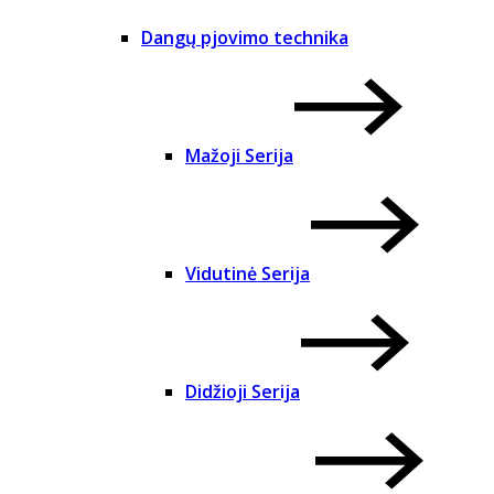
Dangų pjovimo technika
Mažoji Serija
Vidutinė Serija
Didžioji Serija