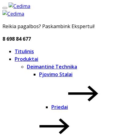
Reikia pagalbos? Paskambink Ekspertui!
8 698 84 677
Titulinis
Produktai
Deimantinė Technika
Pjovimo Stalai
Priedai