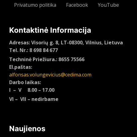
Privatumo politika
Facebook
YouTube
Kontaktinė Informacija
Adresas: Visorių g. 8, LT-08300, Vilnius, Lietuva
Tel. Nr.: 8 698 84 677
Techninė Priežiura.: 8655 75566
El.paštas:
alfonsas.volungevicius@cedima.com
Darbo laikas:
I – V 8.00 – 17.00
VI – VII – nedirbame
Naujienos