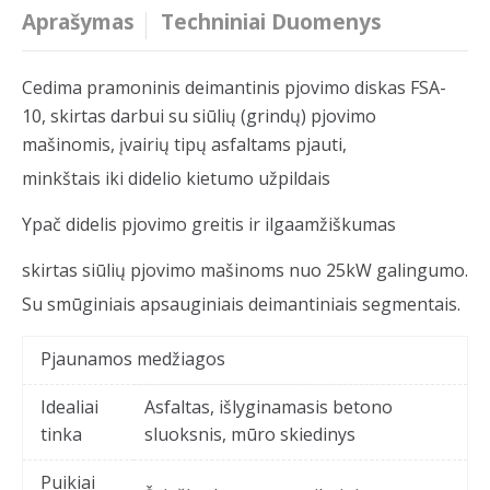
Aprašymas
Techniniai Duomenys
Cedima pramoninis deimantinis pjovimo diskas FSA-
10, skirtas darbui su siūlių (grindų) pjovimo
mašinomis, įvairių tipų asfaltams pjauti,
minkštais iki didelio kietumo užpildais
Ypač didelis pjovimo greitis ir ilgaamžiškumas
skirtas siūlių pjovimo mašinoms nuo 25kW galingumo.
Su smūginiais apsauginiais deimantiniais segmentais.
Pjaunamos medžiagos
Idealiai
Asfaltas, išlyginamasis betono
tinka
sluoksnis, mūro skiedinys
Puikiai