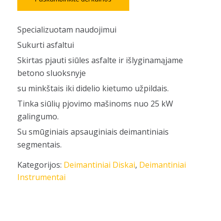
Specializuotam naudojimui
Sukurti asfaltui
Skirtas pjauti siūles asfalte ir išlyginamąjame
betono sluoksnyje
su minkštais iki didelio kietumo užpildais.
Tinka siūlių pjovimo mašinoms nuo 25 kW
galingumo.
Su smūginiais apsauginiais deimantiniais
segmentais.
Kategorijos:
Deimantiniai Diskai
,
Deimantiniai
Instrumentai