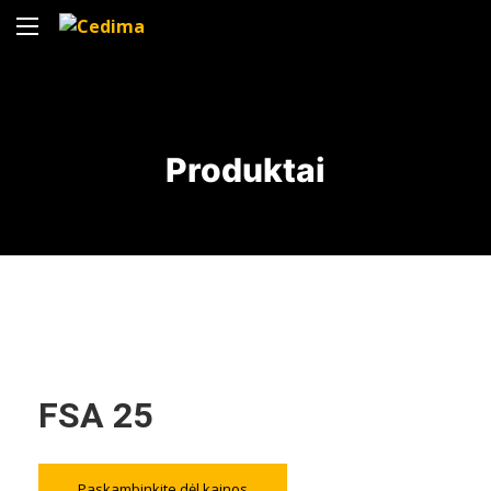
Produktai
FSA 25
Paskambinkite dėl kainos