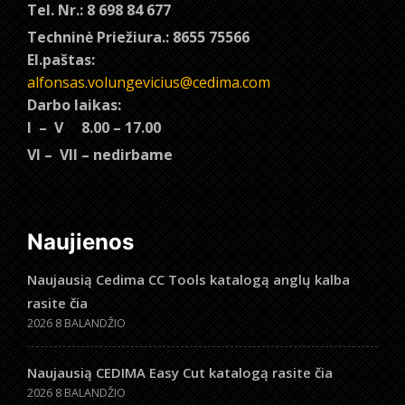
Tel. Nr.: 8 698 84 677
Techninė Priežiura.: 8655 75566
El.paštas:
alfonsas.volungevicius@cedima.com
Darbo laikas:
I – V 8.00 – 17.00
VI – VII – nedirbame
Naujienos
Naujausią Cedima CC Tools katalogą anglų kalba
rasite čia
2026 8 BALANDŽIO
Naujausią CEDIMA Easy Cut katalogą rasite čia
2026 8 BALANDŽIO