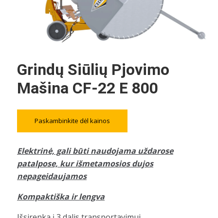
Grindų Siūlių Pjovimo
Mašina CF-22 E 800
Paskambinkite dėl kainos
Elektrinė, gali būti naudojama uždarose
patalpose, kur išmetamosios dujos
nepageidaujamos
Kompaktiška ir lengva
Išsirenka į 3 dalis transportavimui