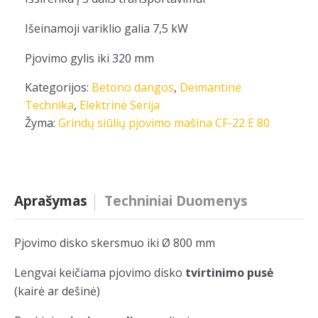
Išeinamoji variklio galia 7,5 kW
Pjovimo gylis iki 320 mm
Kategorijos:
Betono dangos
,
Deimantinė
Technika
,
Elektrinė Serija
Žyma:
Grindų siūlių pjovimo mašina CF-22 E 80
Aprašymas
Techniniai Duomenys
Pjovimo disko skersmuo iki Ø 800 mm
Lengvai keičiama pjovimo disko
tvirtinimo pusė
(kairė ar dešinė)