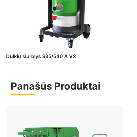
Dulkių siurblys S35/540 A V2
Panašūs Produktai
Daugiau