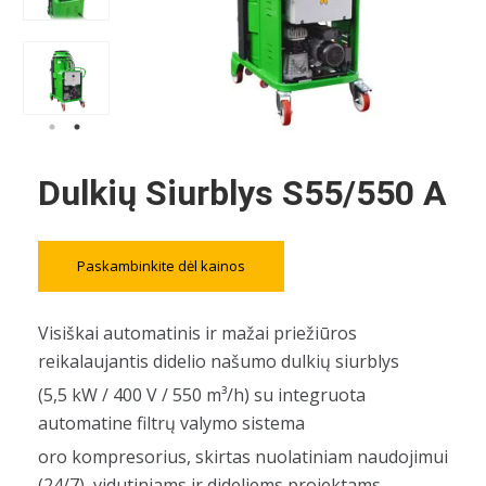
Dulkių Siurblys S55/550 A
Paskambinkite dėl kainos
Visiškai automatinis ir mažai priežiūros
reikalaujantis didelio našumo dulkių siurblys
(5,5 kW / 400 V / 550 m³/h) su integruota
automatine filtrų valymo sistema
oro kompresorius, skirtas nuolatiniam naudojimui
(24/7) vidutiniams ir dideliems projektams,