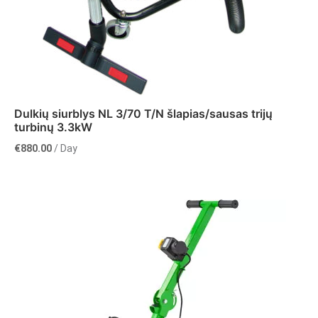
Dulkių siurblys NL 3/70 T/N šlapias/sausas trijų
turbinų 3.3kW
€
880.00
/ Day
Į krepšelį