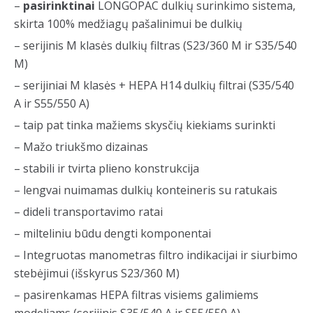
–
pasirinktinai
LONGOPAC dulkių surinkimo sistema,
skirta 100% medžiagų pašalinimui be dulkių
– serijinis M klasės dulkių filtras (S23/360 M ir S35/540
M)
– serijiniai M klasės + HEPA H14 dulkių filtrai (S35/540
A ir S55/550 A)
– taip pat tinka mažiems skysčių kiekiams surinkti
– Mažo triukšmo dizainas
– stabili ir tvirta plieno konstrukcija
– lengvai nuimamas dulkių konteineris su ratukais
– dideli transportavimo ratai
– milteliniu būdu dengti komponentai
– Integruotas manometras filtro indikacijai ir siurbimo
stebėjimui (išskyrus S23/360 M)
– pasirenkamas HEPA filtras visiems galimiems
modeliams (serijinis S35/540 A ir S55/550 A)