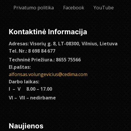
Privatumo politika
Facebook
YouTube
Kontaktinė Informacija
Adresas: Visorių g. 8, LT-08300, Vilnius, Lietuva
Tel. Nr.: 8 698 84 677
Techninė Priežiura.: 8655 75566
El.paštas:
alfonsas.volungevicius@cedima.com
Darbo laikas:
I – V 8.00 – 17.00
VI – VII – nedirbame
Naujienos