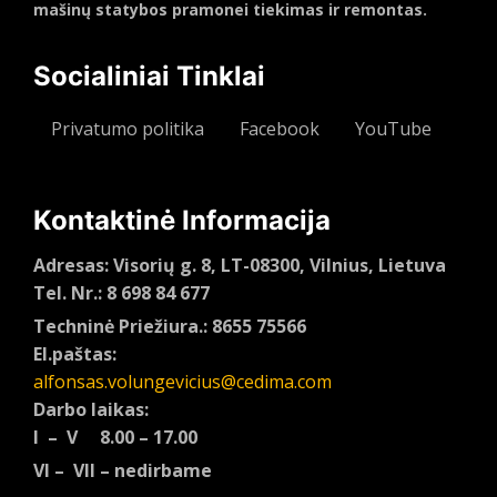
mašinų statybos pramonei tiekimas ir remontas.
Socialiniai Tinklai
Privatumo politika
Facebook
YouTube
Kontaktinė Informacija
Adresas: Visorių g. 8, LT-08300, Vilnius, Lietuva
Tel. Nr.: 8 698 84 677
Techninė Priežiura.: 8655 75566
El.paštas:
alfonsas.volungevicius@cedima.com
Darbo laikas:
I – V 8.00 – 17.00
VI – VII – nedirbame