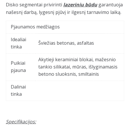
Disko segmentai privirinti
lazeriniu būdu
garantuoja
našesnį darbą, lygesnį pjūvį ir ilgesnį tarnavimo laiką.
Pjaunamos medžiagos
Idealiai
Šviežias betonas, asfaltas
tinka
Akytieji keraminiai blokai, mažesnio
Puikiai
tankio silikatai, mūras, išlyginamasis
pjauna
betono sluoksnis, smiltainis
Dalinai
tinka
Specifikacijos: