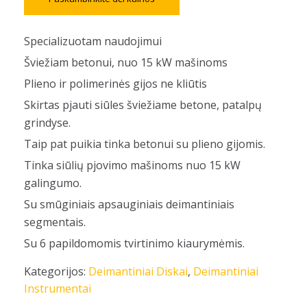
Specializuotam naudojimui
Šviežiam betonui, nuo 15 kW mašinoms
Plieno ir polimerinės gijos ne kliūtis
Skirtas pjauti siūles šviežiame betone, patalpų
grindyse.
Taip pat puikia tinka betonui su plieno gijomis.
Tinka siūlių pjovimo mašinoms nuo 15 kW
galingumo.
Su smūginiais apsauginiais deimantiniais
segmentais.
Su 6 papildomomis tvirtinimo kiaurymėmis.
Kategorijos:
Deimantiniai Diskai
,
Deimantiniai
Instrumentai