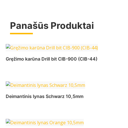
Panašūs Produktai
Daugiau
Gręžimo karūna Drill bit CIB-900 (CIB-44)
Daugiau
Deimantinis lynas Schwarz 10,5mm
Daugiau