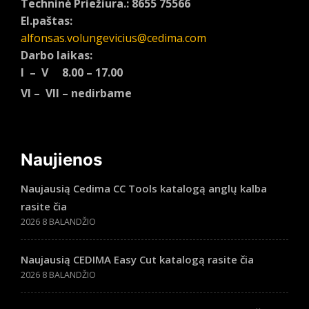
Techninė Priežiura.: 8655 75566
El.paštas:
alfonsas.volungevicius@cedima.com
Darbo laikas:
I – V 8.00 – 17.00
VI – VII – nedirbame
Naujienos
Naujausią Cedima CC Tools katalogą anglų kalba
rasite čia
2026 8 BALANDŽIO
Naujausią CEDIMA Easy Cut katalogą rasite čia
2026 8 BALANDŽIO