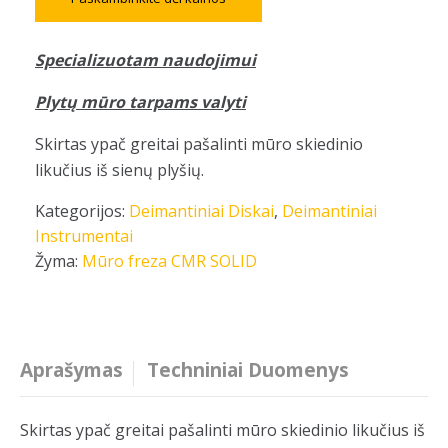
Specializuotam naudojimui
Plytų mūro tarpams valyti
Skirtas ypač greitai pašalinti mūro skiedinio
likučius iš sienų plyšių.
Kategorijos:
Deimantiniai Diskai
,
Deimantiniai
Instrumentai
Žyma:
Mūro freza CMR SOLID
Aprašymas
Techniniai Duomenys
Skirtas ypač greitai pašalinti mūro skiedinio likučius iš